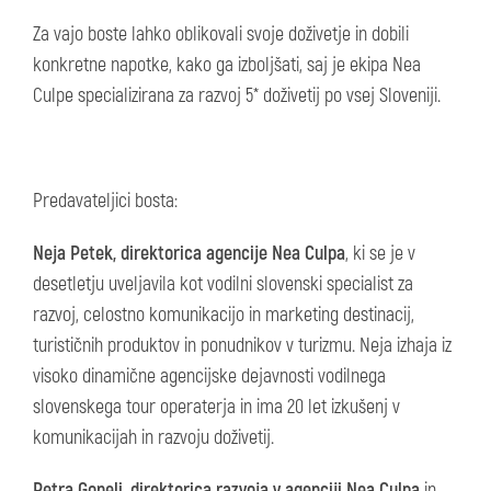
Za vajo boste lahko oblikovali svoje doživetje in dobili
konkretne napotke, kako ga izboljšati, saj je ekipa Nea
Culpe specializirana za razvoj 5* doživetij po vsej Sloveniji.
Predavateljici bosta:
Neja Petek, direktorica agencije Nea Culpa
, ki se je v
desetletju uveljavila kot vodilni slovenski specialist za
razvoj, celostno komunikacijo in marketing destinacij,
turističnih produktov in ponudnikov v turizmu. Neja izhaja iz
visoko dinamične agencijske dejavnosti vodilnega
slovenskega tour operaterja in ima 20 let izkušenj v
komunikacijah in razvoju doživetij.
Petra Goneli, direktorica razvoja v agenciji Nea Culpa
in