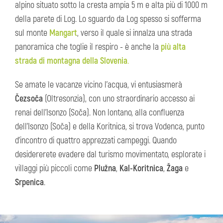
alpino situato sotto la cresta ampia 5 m e alta più di 1000 m
della parete di Log. Lo sguardo da Log spesso si sofferma
sul monte
Mangart
, verso il quale si innalza una strada
panoramica che toglie il respiro - è anche la
più alta
strada di montagna della Slovenia
.
Se amate le vacanze vicino l’acqua, vi entusiasmerà
Čezsoča
(Oltresonzia), con uno straordinario accesso ai
renai dell’Isonzo (Soča). Non lontano, alla confluenza
dell’Isonzo (Soča) e della Koritnica, si trova Vodenca, punto
d’incontro di quattro apprezzati campeggi. Quando
desidererete evadere dal turismo movimentato, esplorate i
villaggi più piccoli come
Plužna
,
Kal-Koritnica
,
Žaga
e
Srpenica
.