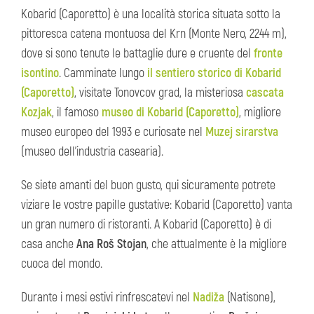
Kobarid (Caporetto) è una località storica situata sotto la
pittoresca catena montuosa del Krn (Monte Nero, 2244 m),
dove si sono tenute le battaglie dure e cruente del
fronte
isontino
. Camminate lungo
il sentiero storico di Kobarid
(Caporetto)
, visitate Tonovcov grad, la misteriosa
cascata
Kozjak
, il famoso
museo di Kobarid (Caporetto)
, migliore
museo europeo del 1993 e curiosate nel
Muzej sirarstva
(museo dell’industria casearia).
Se siete amanti del buon gusto, qui sicuramente potrete
viziare le vostre papille gustative: Kobarid (Caporetto) vanta
un gran numero di ristoranti. A Kobarid (Caporetto) è di
casa anche
Ana Roš Stojan
, che attualmente è la migliore
cuoca del mondo.
Durante i mesi estivi rinfrescatevi nel
Nadiža
(Natisone),