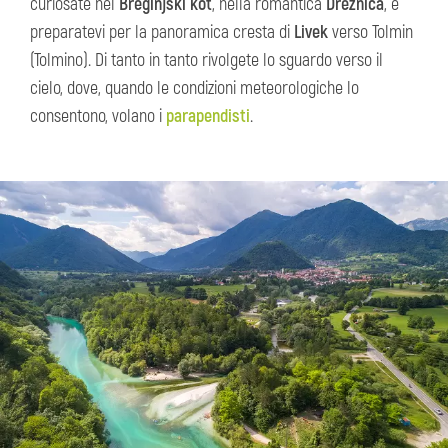
curiosate nel
Breginjski kot
, nella romantica
Drežnica
, e
preparatevi per la panoramica cresta di
Livek
verso Tolmin
(Tolmino). Di tanto in tanto rivolgete lo sguardo verso il
cielo, dove, quando le condizioni meteorologiche lo
consentono, volano i
parapendisti
.