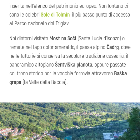
inserita nell’elenco del patrimonio europeo. Non lontano ci
sono le celebri
Gole di Tolmin
, il più basso punto di accesso
al Parco nazionale del Triglav.
Nei dintorni visitate
Most na Soči
(Santa Lucia d’Isonzo) e
remate nel lago color smeraldo, il paese alpino
Čadrg
, dove
nelle fattorie si conserva la secolare tradizione casearia, il
panoramico altopiano
Šentviška planota
, oppure passate
col treno storico per la vecchia ferrovia attraverso
Baška
grapa
(la Valle della Baccia).