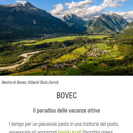
Bacino di Bovec, ©David Štulc Zornik
BOVEC
Il paradiso delle vacanze attive
l tempo per un piacevole pasto in una trattoria del posto,
assaporate gli apprezzati
bovški krafi
(fagottini ripieni