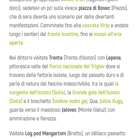
dolci), sedetevi un po’ sulla vivace
piazza di Bovec
(Plezzo),
che di sera diventa uno scenario per delle divertenti
manifestazioni. Camminate fino alla
cascata Virje
e andate
lungo i sentieri del
fronte isontino
, fino ai
musei all’aria
aperta.
Nei dintorni visitate
Trenta
(Trenta d'Isonzo) con
Lepena
,
pittoresca valle del
Parco nazionale del Triglav
dove si
trovano delle fattorie isolate, luogo dal passato duro e di
perle di natura dal fascino indescrivibile, tra le quali
la
sorgente dell’Isonzo (Soča)
, la
Grande gola dell’Isonzo
(Soča)
e il boschetto
Šunikov vodni gaj
.
Qua,
Julius Kugy
,
guarda verso il maestoso
Jalovec
(Monte Gialuz) con
ammirazione e fierezza.
Visitate
Log pod Mangartom
(Bretto), un idilliaco paesetto