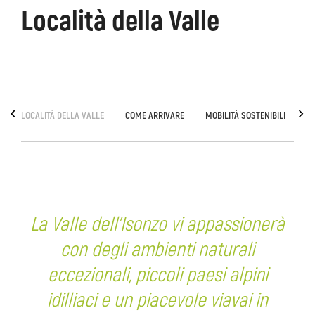
Località della Valle
ons
Kanin
Sentieri
Museo
escursionistici
di
Kobarid
LOCALITÀ DELLA VALLE
COME ARRIVARE
MOBILITÀ SOSTENIBILE
V
La Valle dell’Isonzo vi appassionerà
con degli ambienti naturali
eccezionali, piccoli paesi alpini
idilliaci e un piacevole viavai in