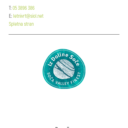
T:
05 3896 386
E:
letnivrt@siol.net
Spletna stran