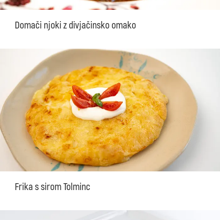
Domači njoki z divjačinsko omako
Frika s sirom Tolminc