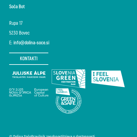
Soča Bot
Rupa 17
5230 Bovec
E:
info@dolina-soce.si
KONTAKTI
© Dolina Soče
Pravilnik zasebnosti
Izjava o dostopnosti