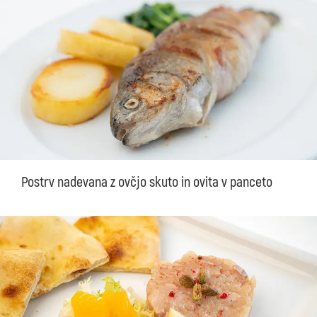
Postrv nadevana z ovčjo skuto in ovita v panceto