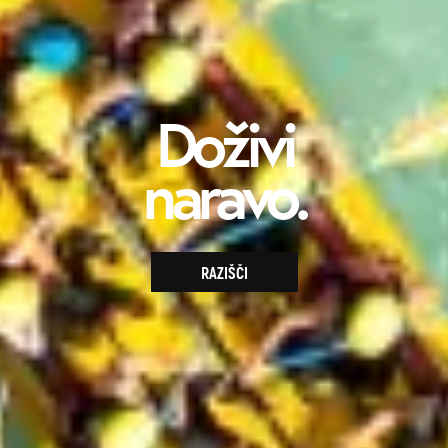
Doživi
naravo.
RAZIŠČI