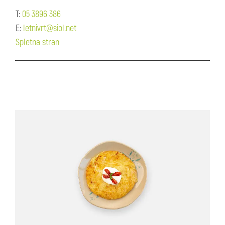
T:
05 3896 386
E:
letnivrt@siol.net
Spletna stran