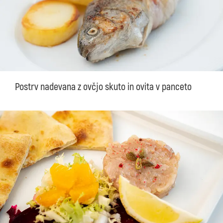
Postrv nadevana z ovčjo skuto in ovita v panceto