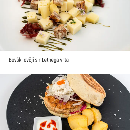
Bovški ovčji sir Letnega vrta