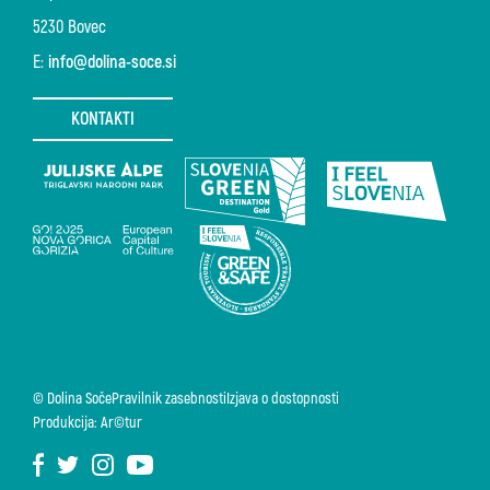
5230 Bovec
E:
info@dolina-soce.si
KONTAKTI
© Dolina Soče
Pravilnik zasebnosti
Izjava o dostopnosti
Produkcija: Ar©tur