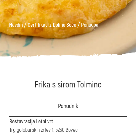
/
/
Navdih
Certifikat Iz Doline Soče
Ponudba
Frika s sirom Tolminc
Ponudnik
Restavracija Letni vrt
Trg golobarskih žrtev 1, 5230 Bovec