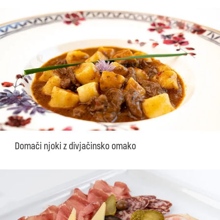
Domači njoki z divjačinsko omako