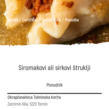
/
/
Navdih
Certifikat Iz Doline Soče
Ponudba
Siromakovi ali sirkovi štruklji
Ponudnik
Okrepčevalnica Tolminska korita
Zatolmin 66a, 5220 Tolmin