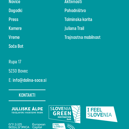
Novice
Aktivnosti
Dogodki
Pohodništvo
Press
Tolminska korita
Kamere
Juliana Trail
Vreme
Trajnostna mobilnost
Soča Bot
Rupa 17
5230 Bovec
E:
info@dolina-soce.si
KONTAKTI