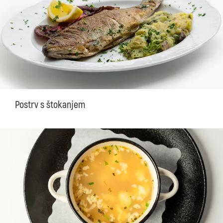
Postrv s štokanjem