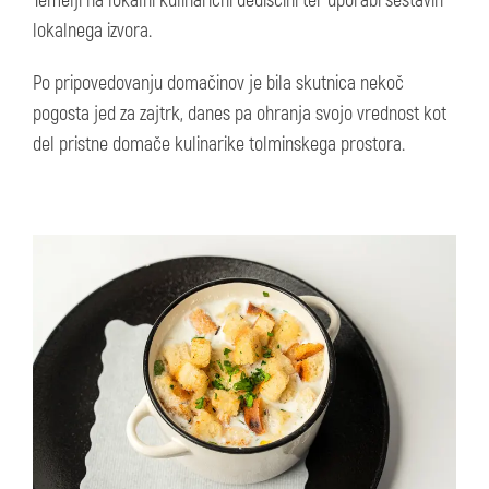
Temelji na lokalni kulinarični dediščini ter uporabi sestavin
lokalnega izvora.
Po pripovedovanju domačinov je bila skutnica nekoč
pogosta jed za zajtrk, danes pa ohranja svojo vrednost kot
del pristne domače kulinarike tolminskega prostora.