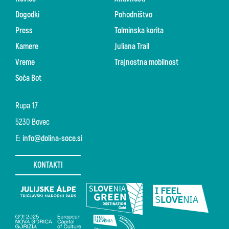
Dogodki
Pohodništvo
Press
Tolminska korita
Kamere
Juliana Trail
Vreme
Trajnostna mobilnost
Soča Bot
Rupa 17
5230 Bovec
E:
info@dolina-soce.si
KONTAKTI