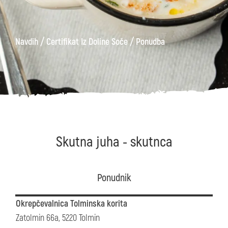
/
/
Navdih
Certifikat Iz Doline Soče
Ponudba
Skutna juha - skutnca
Ponudnik
Okrepčevalnica Tolminska korita
Zatolmin 66a, 5220 Tolmin