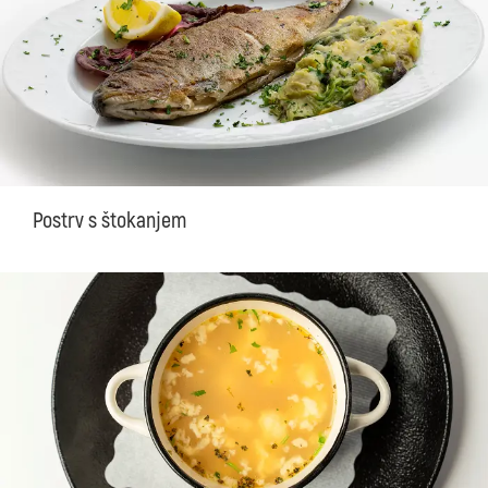
Postrv s štokanjem