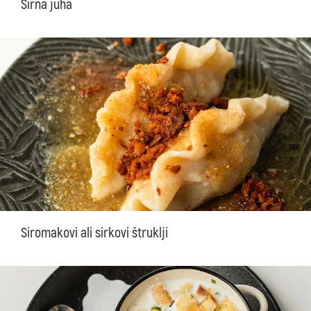
Sirna juha
Siromakovi ali sirkovi štruklji