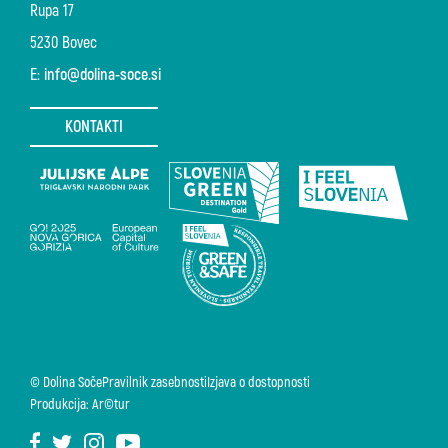
Rupa 17
5230 Bovec
E:
info@dolina-soce.si
KONTAKTI
© Dolina Soče
Pravilnik zasebnosti
Izjava o dostopnosti
Produkcija: Ar©tur