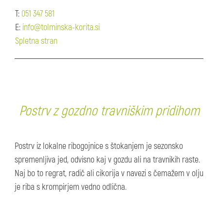
T:
051 347 581
E:
info@tolminska-korita.si
Spletna stran
Postrv z gozdno travniškim pridihom
Postrv iz lokalne ribogojnice s štokanjem je sezonsko
spremenljiva jed, odvisno kaj v gozdu ali na travnikih raste.
Naj bo to regrat, radič ali cikorija v navezi s čemažem v olju
je riba s krompirjem vedno odlična.