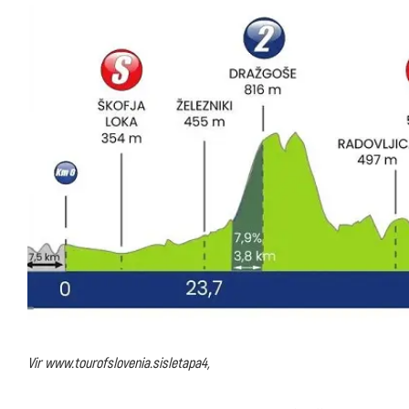
Vir www.tourofslovenia.sisletapa4,