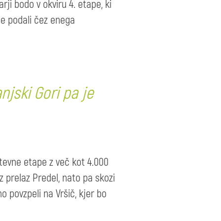
arji bodo v okviru 4. etape, ki
se podali čez enega
njski Gori pa je
ahtevne etape z več kot 4.000
ez prelaz Predel, nato pa skozi
o povzpeli na Vršič, kjer bo