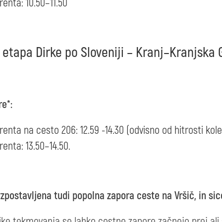
enta: 10.50–11.50
. etapa Dirke po Sloveniji – Kranj–Kranjska
e*:
enta na cesto 206: 12.59 -14.30 (odvisno od hitrosti kole
enta: 13.50–14.50.
vzpostavljena tudi popolna zapora ceste na Vršič, in sic
mike tekmovanja se lahko cestne zapore začnejo prej ali