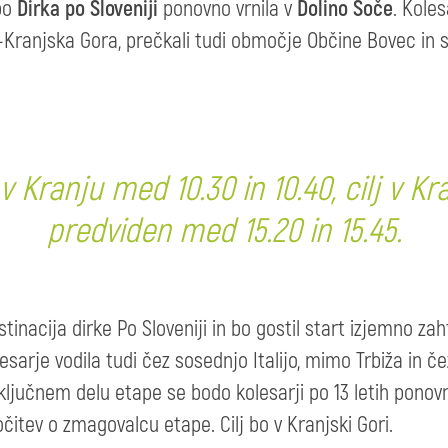
 bo
Dirka po Sloveniji
ponovno vrnila v
Dolino Soče
. Koles
j–Kranjska Gora, prečkali tudi območje Občine Bovec in 
v Kranju med 10.30 in 10.40, cilj v Kra
predviden med 15.20 in 15.45.
stinacija dirke Po Sloveniji in bo gostil start izjemno z
esarje vodila tudi čez sosednjo Italijo, mimo Trbiža in č
aključnem delu etape se bodo kolesarji po 13 letih ponovn
očitev o zmagovalcu etape. Cilj bo v Kranjski Gori.