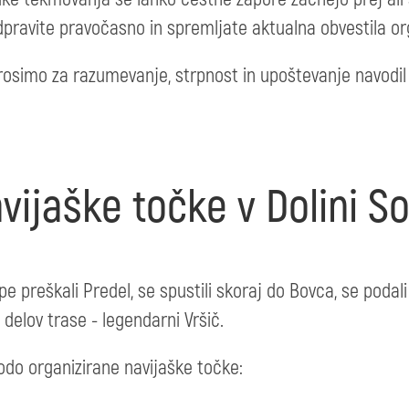
pravite pravočasno in spremljate aktualna obvestila org
simo za razumevanje, strpnost in upoštevanje navodil o
vijaške točke v Dolini S
pe preškali Predel, se spustili skoraj do Bovca, se podali 
 delov trase - legendarni Vršič.
odo organizirane navijaške točke: