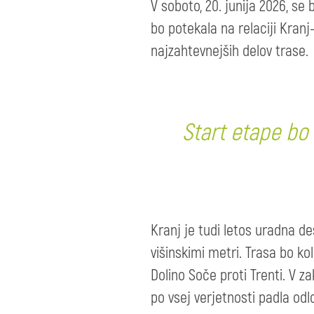
V soboto, 20. junija 2026, se
bo potekala na relaciji Kran
najzahtevnejših delov trase.
Start etape bo 
Kranj je tudi letos uradna de
višinskimi metri. Trasa bo kol
Dolino Soče proti Trenti. V z
po vsej verjetnosti padla odl