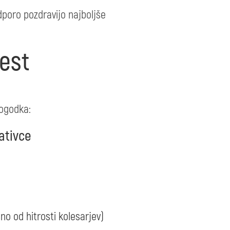
dporo pozdravijo najboljše
est
dogodka:
ativce
no od hitrosti kolesarjev)