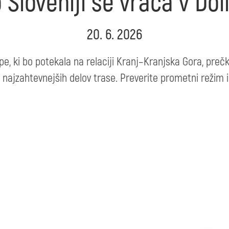
 Sloveniji se vrača v Do
20. 6. 2026
ape, ki bo potekala na relaciji Kranj–Kranjska Gora, pre
 najzahtevnejših delov trase. Preverite prometni režim 