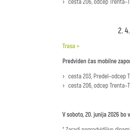
cesta 206, odcep Trenta–Tr
2. 4
Trasa >
Predviden čas mobilne zapor
cesta 203, Predel–odcep Tr
cesta 206, odcep Trenta–Tr
V soboto, 20. junija 2026 bo 
* Zaradi nepredvidljive dina