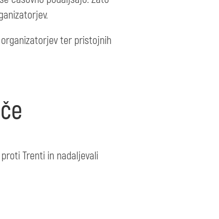
anizatorjev.
rganizatorjev ter pristojnih
oče
proti Trenti in nadaljevali