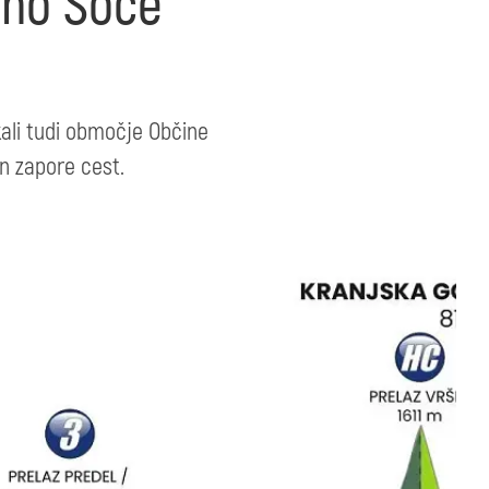
lino Soče
čkali tudi območje Občine
in zapore cest.