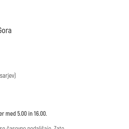
 Gora
sarjev)
er med 5.00 in 16.00.
 se časovno podaljšajo. Zato