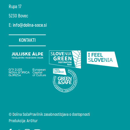
Rupa 17
5230 Bovec
E:
info@dolina-soce.si
KONTAKTI
© Dolina Soče
Pravilnik zasebnosti
Izjava o dostopnosti
Produkcija: Ar©tur