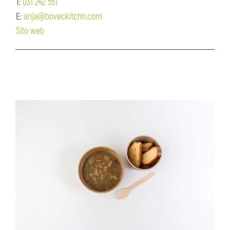
T:
031 242 551
E:
anja@boveckitchn.com
Sito web