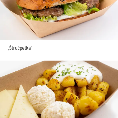
„Štručpetka“