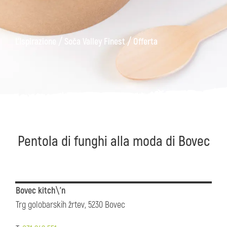
ons
Kanin
Sentieri
Museo
escursionistici
di
/
/
L'Ispirazione
Soča Valley Finest
Offerta
Kobarid
Pentola di funghi alla moda di Bovec
Bovec kitch\'n
Trg golobarskih žrtev, 5230 Bovec