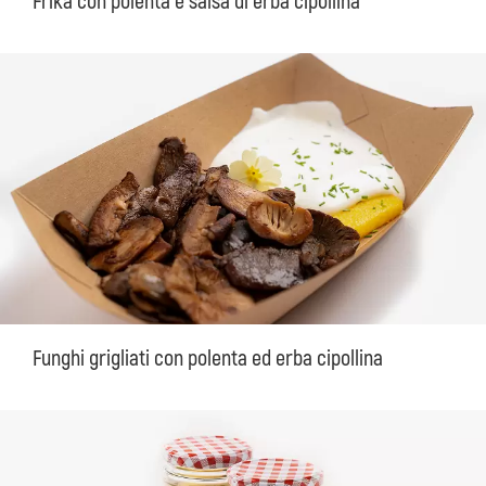
Frika con polenta e salsa di erba cipollina
Funghi grigliati con polenta ed erba cipollina