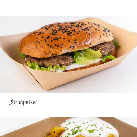
„Štručpetka“