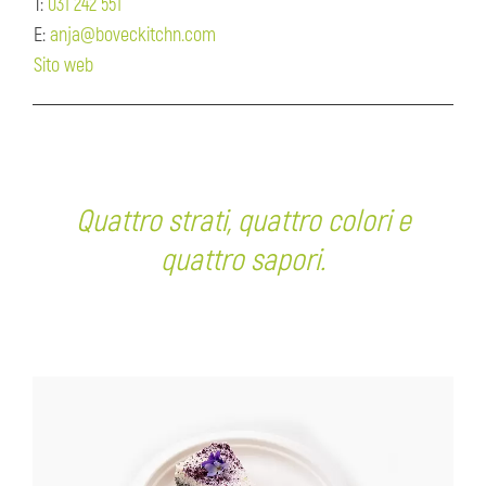
T:
031 242 551
E:
anja@boveckitchn.com
Sito web
Quattro strati, quattro colori e
quattro sapori.