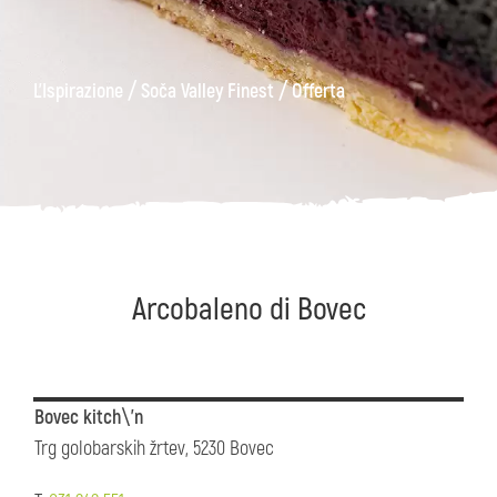
ons
Kanin
Sentieri
Museo
escursionistici
di
/
/
L'Ispirazione
Soča Valley Finest
Offerta
Kobarid
Arcobaleno di Bovec
Bovec kitch\'n
Trg golobarskih žrtev, 5230 Bovec