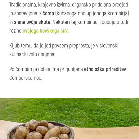
Tradicionalna, krajevno izvirna, organsko pridelana predjed
je sestavljena iz
čomp
(kuhanega neolupljenega krompirja)
in
slane ovčje skute
. Nekateri tej kombinaciji dodajajo tudi
rezine
ovčjega bovškega sira
.
Kljub temu, da je jed povsem preprosta, je v slovenski
kulinariki zelo cenjena.
Po čompah je dobila ime priljubljena
etnološka prireditev
Čomparska noč.