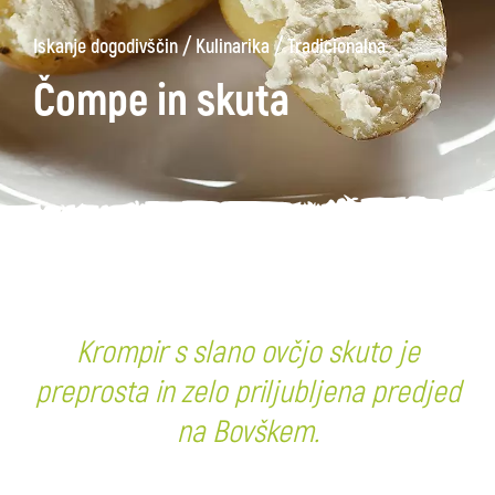
/
/
Iskanje dogodivščin
Kulinarika
Tradicionalna
Čompe in skuta
Krompir s slano ovčjo skuto je
preprosta in zelo priljubljena predjed
na Bovškem.