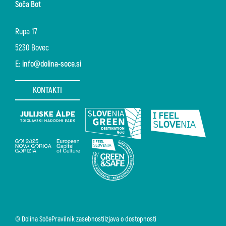
Soča Bot
Rupa 17
5230 Bovec
E:
info@dolina-soce.si
KONTAKTI
© Dolina Soče
Pravilnik zasebnosti
Izjava o dostopnosti