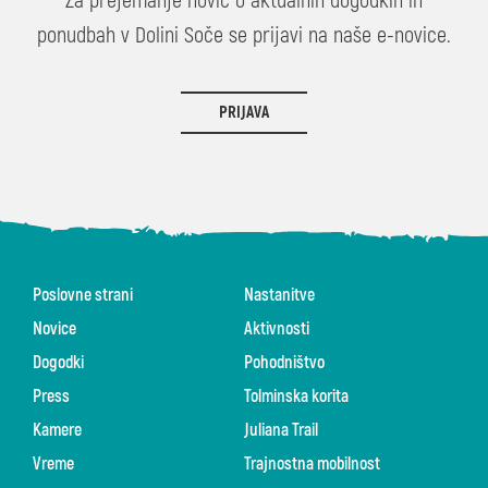
Za prejemanje novic o aktualnih dogodkih in
ponudbah v Dolini Soče se prijavi na naše e-novice.
PRIJAVA
Poslovne strani
Nastanitve
Novice
Aktivnosti
Dogodki
Pohodništvo
Press
Tolminska korita
Kamere
Juliana Trail
Vreme
Trajnostna mobilnost