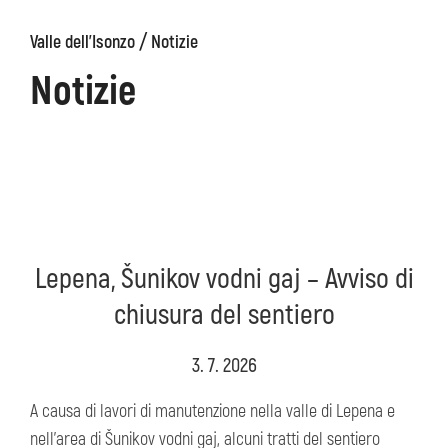
/
Valle dell'Isonzo
Notizie
ons
Kanin
Sentieri
Museo
escursionistici
di
Notizie
Kobarid
Lepena, Šunikov vodni gaj – Avviso di
chiusura del sentiero
3. 7. 2026
A causa di lavori di manutenzione nella valle di Lepena e
nell’area di Šunikov vodni gaj, alcuni tratti del sentiero