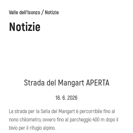
/
Valle dell'Isonzo
Notizie
ons
Kanin
Sentieri
Museo
escursionistici
di
Notizie
Kobarid
Strada del Mangart APERTA
16. 6. 2026
La strada per la Sella del Mangart è percorribile fino al
nono chilometro, ovvero fino al parcheggio 400 m dopo il
bivio per il rifugio alpino.