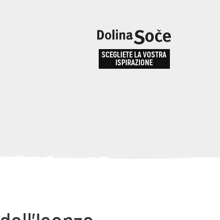
e
enza
SCEGLIETE LA VOSTRA
la
ISPIRAZIONE
ALPE ADRIA TRAIL
obarid
Come arrivare