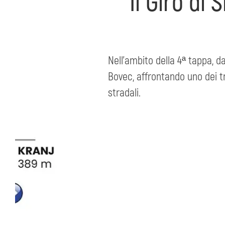
Il Giro di 
Nell’ambito della 4ª tappa, d
Bovec, affrontando uno dei tra
stradali.