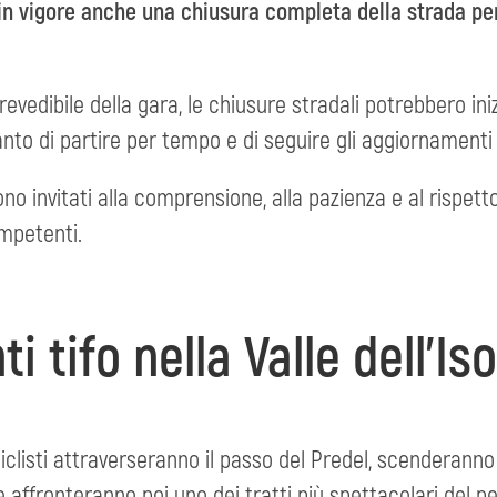
n vigore anche una chiusura completa della strada per i
evedibile della gara, le chiusure stradali potrebbero in
anto di partire per tempo e di seguire gli aggiornamenti 
sono invitati alla comprensione, alla pazienza e al rispetto
ompetenti.
ti tifo nella Valle dell’Is
 ciclisti attraverseranno il passo del Predel, scenderanno
affronteranno poi uno dei tratti più spettacolari del pe