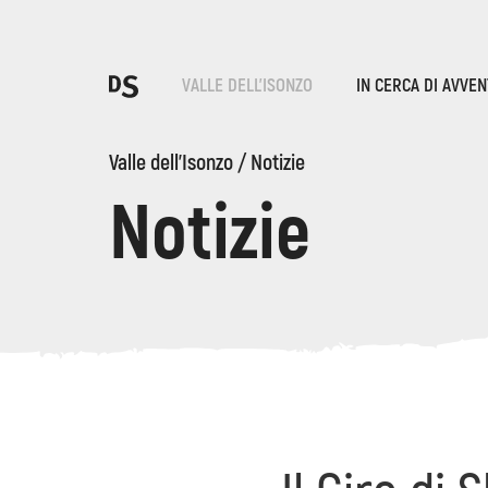
Sce
VALLE DELL'ISONZO
IN CERCA DI AVVE
T
Valle dell'Isonzo
/
Notizie
Notizie
LE GOLE DI TOLMIN
Ricerca...
Suggestions