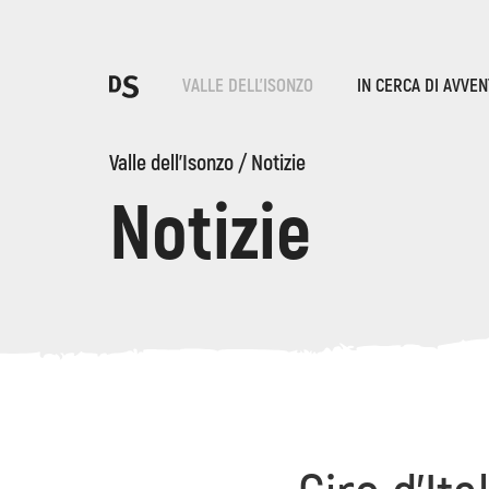
Sce
VALLE DELL'ISONZO
IN CERCA DI AVVE
T
Valle dell'Isonzo
/
Notizie
Notizie
LE GOLE DI TOLMIN
Ricerca...
Suggestions