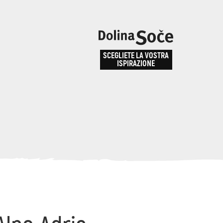
e
enza
SCEGLIETE LA VOSTRA
la
ISPIRAZIONE
ALPE ADRIA TRAIL
obarid
Come arrivare