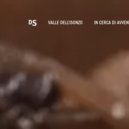
Sce
VALLE DELL'ISONZO
IN CERCA DI AVVE
T
LE GOLE DI TOLMIN
Ricerca...
Suggestions