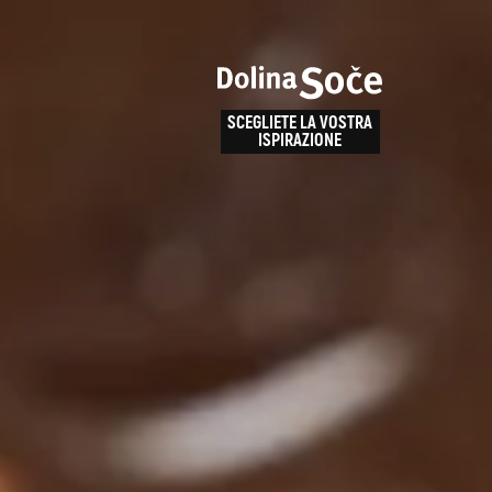
e
enza
SCEGLIETE LA VOSTRA
la
ISPIRAZIONE
ALPE ADRIA TRAIL
obarid
Come arrivare