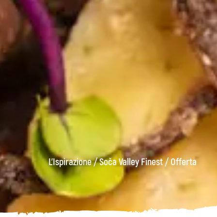
L'Ispirazione
/
Soča Valley Finest
/
Offerta