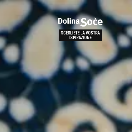
e
enza
SCEGLIETE LA VOSTRA
la
ISPIRAZIONE
ALPE ADRIA TRAIL
obarid
Come arrivare