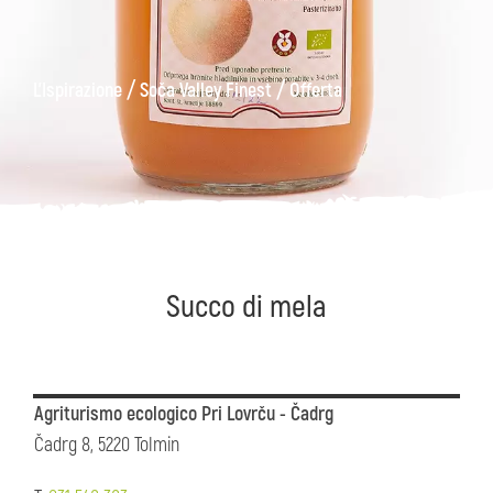
ons
Kanin
Sentieri
Museo
escursionistici
di
/
/
L'Ispirazione
Soča Valley Finest
Offerta
Kobarid
Succo di mela
Agriturismo ecologico Pri Lovrču - Čadrg
Čadrg 8, 5220 Tolmin