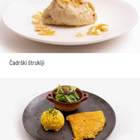
Čadrški štruklji