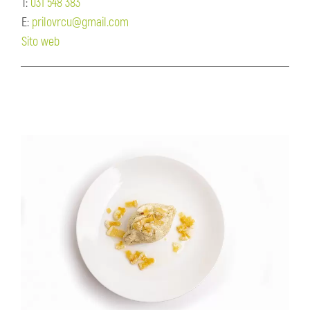
T:
031 548 383
E:
prilovrcu@gmail.com
Sito web