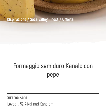
ons
Kanin
Sentieri
Museo
escursionistici
di
/
/
L'Ispirazione
Soča Valley Finest
Offerta
Kobarid
Formaggio semiduro Kanalc con
pepe
Sirarna Kanal
Levpa 1, 5214 Kal nad Kanalom