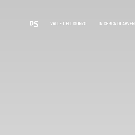
Sce
VALLE DELL'ISONZO
IN CERCA DI AVVE
T
LE GOLE DI TOLMIN
Ricerca...
Suggestions