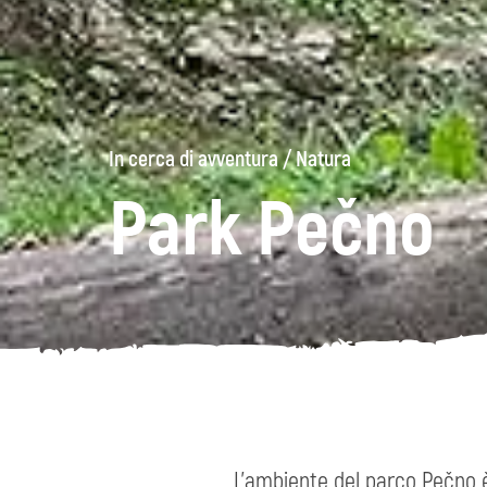
In cerca di avventura
/
Natura
Park Pečno
L’ambiente del parco Pečno è 