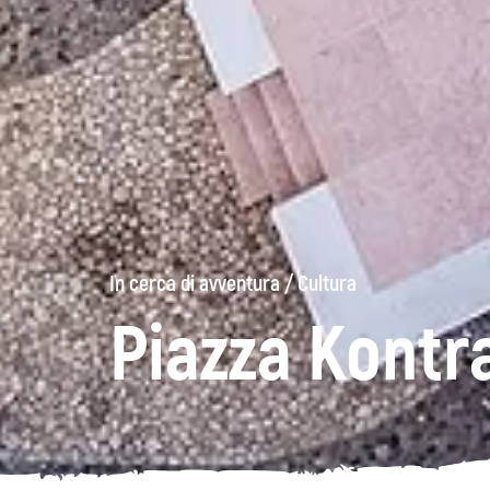
In cerca di avventura
/
Cultura
Piazza Kontr