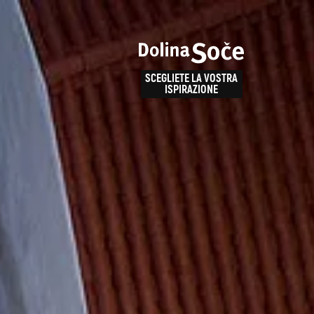
e
enza
SCEGLIETE LA VOSTRA
la
ISPIRAZIONE
ALPE ADRIA TRAIL
obarid
Come arrivare