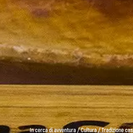
In cerca di avventura
/
Cultura
/
Tradizione cas