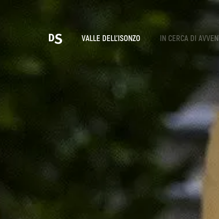
Sce
VALLE DELL'ISONZO
IN CERCA DI AVVE
T
LE GOLE DI TOLMIN
Ricerca...
Suggestions