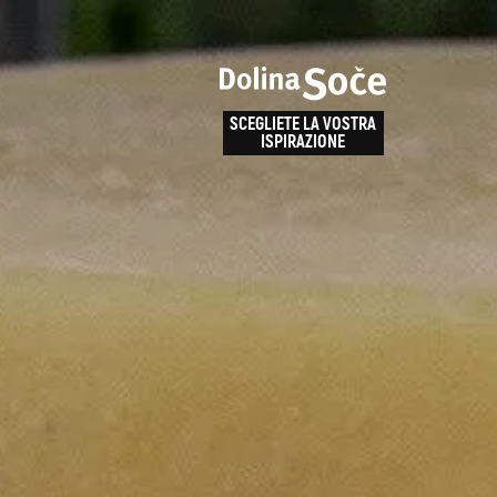
e
enza
SCEGLIETE LA VOSTRA
la
ISPIRAZIONE
ALPE ADRIA TRAIL
obarid
Come arrivare