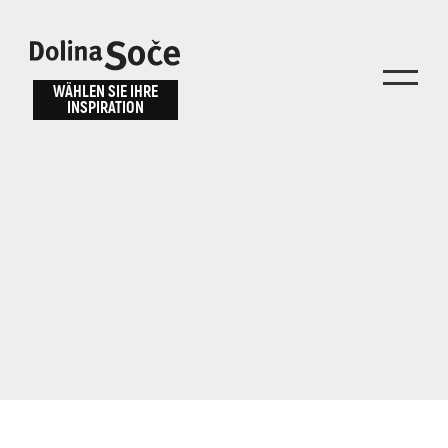
Inspiration
Wählen Sie ein
finden
WÄHLEN SIE IHRE
INSPIRATION
Erlebnis
Finden Sie Aktivitäten, Attraktionen und
Unterhaltungsmöglichkeiten im Soča-Tal
oder wählen Sie aus unseren Reisetipps.
TOLMINER KLAMMEN
JAVORCA
RIVER PASS
JULIANA TRAIL
Suche...
ALPE ADRIA TRAIL