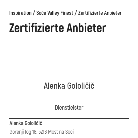
/
/
Inspiration
Soča Valley Finest
Zertifizierte Anbieter
äge
Kanin
Wanderwege
Museum
von
Zertifizierte Anbieter
Kobarid
Alenka Gololičič
Dienstleister
Alenka Gololičič
Gorenji log 18, 5216 Most na Soči