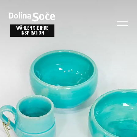
Inspiration
Wählen Sie ein
finden
WÄHLEN SIE IHRE
INSPIRATION
Erlebnis
Finden Sie Aktivitäten, Attraktionen und
Unterhaltungsmöglichkeiten im Soča-Tal
oder wählen Sie aus unseren Reisetipps.
TOLMINER KLAMMEN
JAVORCA
RIVER PASS
JULIANA TRAIL
Suche...
ALPE ADRIA TRAIL