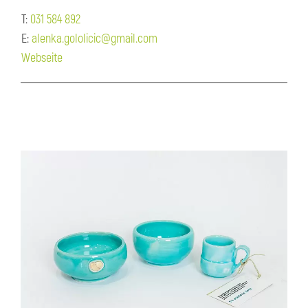
T:
031 584 892
E:
alenka.gololicic@gmail.com
Webseite