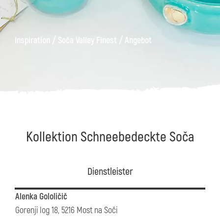
äge
Kanin
Wanderwege
Museum
von
/
/
Inspiration
Soča Valley Finest
Angebot
Kobarid
Kollektion Schneebedeckte Soča
Dienstleister
Alenka Gololičič
Gorenji log 18, 5216 Most na Soči