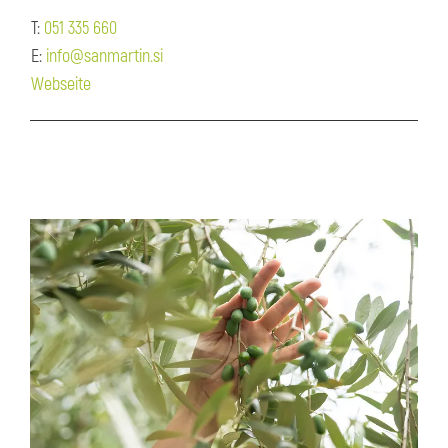
T:
051 335 660
E:
info@sanmartin.si
Webseite