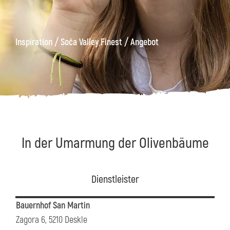
äge
Kanin
Wanderwege
Museum
von
/
/
Inspiration
Soča Valley Finest
Angebot
Kobarid
In der Umarmung der Olivenbäume
Dienstleister
Bauernhof San Martin
Zagora 6, 5210 Deskle