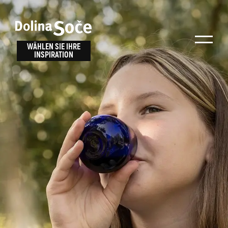
Inspiration
Wählen Sie ein
finden
WÄHLEN SIE IHRE
INSPIRATION
Erlebnis
Finden Sie Aktivitäten, Attraktionen und
Unterhaltungsmöglichkeiten im Soča-Tal
oder wählen Sie aus unseren Reisetipps.
TOLMINER KLAMMEN
JAVORCA
RIVER PASS
JULIANA TRAIL
Suche...
ALPE ADRIA TRAIL