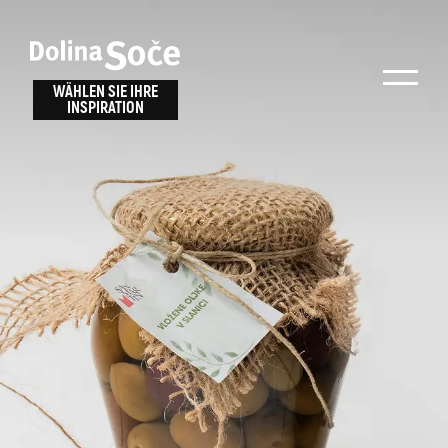
Inspiration
Wählen Sie ein
finden
WÄHLEN SIE IHRE
INSPIRATION
Erlebnis
Finden Sie Aktivitäten, Attraktionen und
Unterhaltungsmöglichkeiten im Soča-Tal
oder wählen Sie aus unseren Reisetipps.
TOLMINER KLAMMEN
JAVORCA
RIVER PASS
JULIANA TRAIL
Suche...
ALPE ADRIA TRAIL