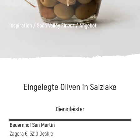
äge
Kanin
Wanderwege
Museum
von
/
/
Inspiration
Soča Valley Finest
Angebot
Kobarid
Eingelegte Oliven in Salzlake
Dienstleister
Bauernhof San Martin
Zagora 6, 5210 Deskle