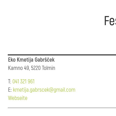
Fe
Eko Kmetija Gabršček
Kamno 49, 5220 Tolmin
T:
041 321 961
E:
kmetija.gabrscek@gmail.com
Webseite