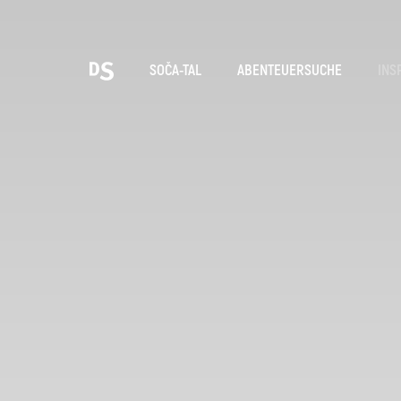
Wäh
SOČA-TAL
ABENTEUERSUCHE
INS
TOLMINER KLAMMEN
Suche...
Vorschläge