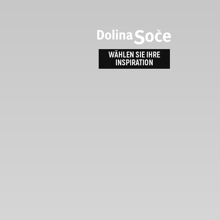
n
bnis
WÄHLEN SIE IHRE
INSPIRATION
ALPE ADRIA TRAIL
id
Anreise zu uns