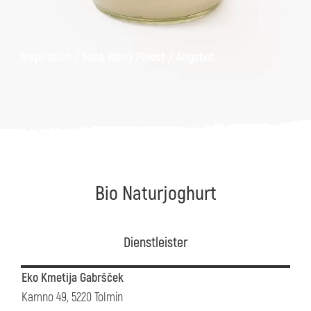
äge
Kanin
Wanderwege
Museum
von
/
/
Inspiration
Soča Valley Finest
Angebot
Kobarid
Bio Naturjoghurt
Dienstleister
Eko Kmetija Gabršček
Kamno 49, 5220 Tolmin