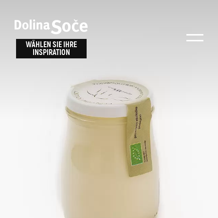
Inspiration
Wählen Sie ein
finden
WÄHLEN SIE IHRE
INSPIRATION
Erlebnis
Finden Sie Aktivitäten, Attraktionen und
Unterhaltungsmöglichkeiten im Soča-Tal
oder wählen Sie aus unseren Reisetipps.
TOLMINER KLAMMEN
JAVORCA
RIVER PASS
JULIANA TRAIL
Suche...
ALPE ADRIA TRAIL