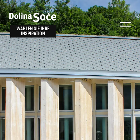
Inspiration
Wählen Sie ein
finden
WÄHLEN SIE IHRE
INSPIRATION
Erlebnis
Finden Sie Aktivitäten, Attraktionen und
Unterhaltungsmöglichkeiten im Soča-Tal
oder wählen Sie aus unseren Reisetipps.
TOLMINER KLAMMEN
JAVORCA
RIVER PASS
JULIANA TRAIL
Suche...
ALPE ADRIA TRAIL