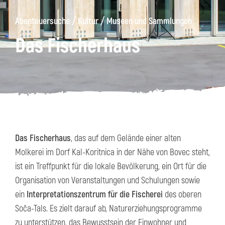
/
/
Abenteuersuche
Kultur
Museen und Sammlungen
äge
Kanin
Wanderwege
Museum
von
Das Fischerhaus
Kobarid
Das Fischerhaus
, das auf dem Gelände einer alten
Molkerei im Dorf Kal-Koritnica in der Nähe von Bovec steht,
ist ein Treffpunkt für die lokale Bevölkerung, ein Ort für die
Organisation von Veranstaltungen und Schulungen sowie
ein
Interpretationszentrum für die Fischerei
des oberen
Soča-Tals. Es zielt darauf ab, Naturerziehungsprogramme
zu unterstützen, das Bewusstsein der Einwohner und