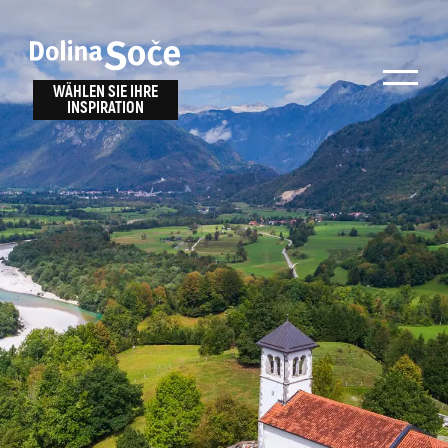
Inspiration
Wählen Sie ein
finden
WÄHLEN SIE IHRE
INSPIRATION
Erlebnis
Finden Sie Aktivitäten, Attraktionen und
Unterhaltungsmöglichkeiten im Soča-Tal
oder wählen Sie aus unseren Reisetipps.
TOLMINER KLAMMEN
JAVORCA
RIVER PASS
JULIANA TRAIL
Suche...
ALPE ADRIA TRAIL