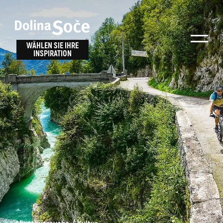
Inspiration
Wählen Sie ein
finden
WÄHLEN SIE IHRE
INSPIRATION
Erlebnis
Finden Sie Aktivitäten, Attraktionen und
Unterhaltungsmöglichkeiten im Soča-Tal
oder wählen Sie aus unseren Reisetipps.
TOLMINER KLAMMEN
JAVORCA
RIVER PASS
JULIANA TRAIL
Suche...
ALPE ADRIA TRAIL