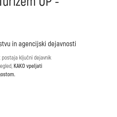
Turizem UP -
tvu in agencijski dejavnosti
postaja ključni dejavnik
regled,
KAKO vpeljati
gostom.