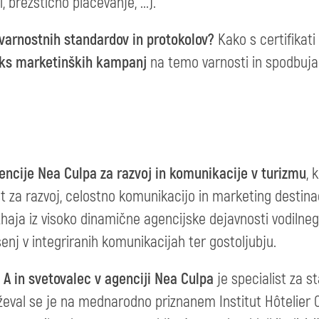
, brezstično plačevanje, ...).
 varnostnih standardov in protokolov?
Kako s certifikati
aks marketinških kampanj
na temo varnosti in spodbujan
encije Nea Culpa za razvoj in komunikacije v turizmu
, 
st za razvoj, celostno komunikacijo in marketing destinaci
zhaja iz visoko dinamične agencijske dejavnosti vodilne
̌enj v integriranih komunikacijah ter gostoljubju.
a A in svetovalec v agenciji Nea Culpa
je specialist za s
̌eval se je na mednarodno priznanem Institut Hôtelier Cé