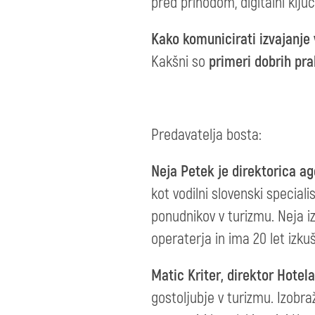
pred prihodom, digitalni ključi
Kako komunicirati izvajanje
Kakšni so
primeri dobrih pr
Predavatelja bosta:
Neja Petek je direktorica ag
kot vodilni slovenski speciali
ponudnikov v turizmu. Neja i
operaterja in ima 20 let izkus
Matic Kriter, direktor Hotel
gostoljubje v turizmu. Izobraz