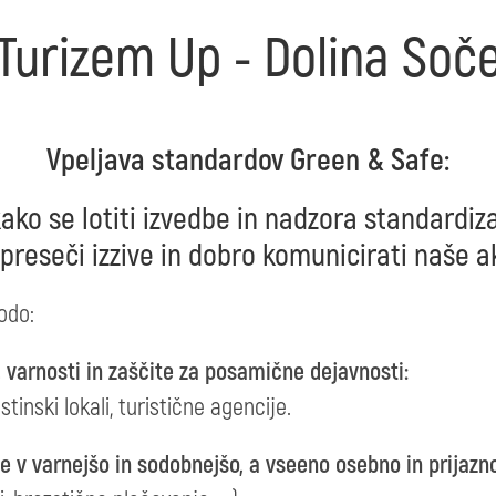
Turizem Up - Dolina Soč
Vpeljava standardov Green & Safe:
ko se lotiti izvedbe in nadzora standardiza
reseči izzive in dobro komunicirati naše ak
odo:
varnosti in zaščite za posamične dejavnosti:
tinski lokali, turistične agencije.
e v varnejšo in sodobnejšo, a vseeno osebno in prijazn