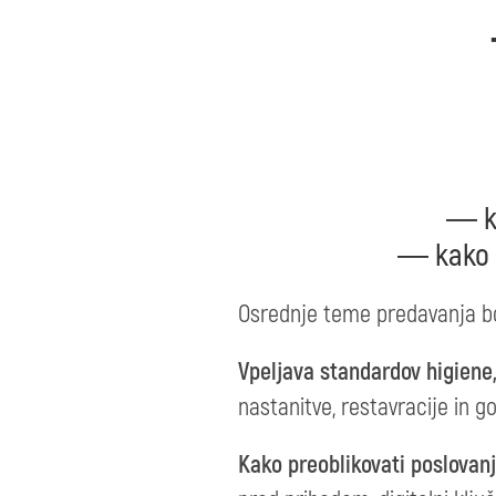
― ka
― kako p
Osrednje teme predavanja b
Vpeljava standardov higiene, 
nastanitve, restavracije in gos
Kako preoblikovati poslovanj