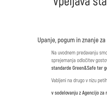
Vpeljava st
Upanje, pogum in znanje za 
Na uvodnem predavanju smo pr
sprejemanja odločitev gosto
standarde Green&Safe ter go
Vabljeni na drugo v nizu petih
v sodelovanju z Agencijo za 