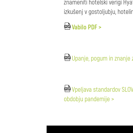
znameniti hotelski verigi Hyat
izkušenj v gostoljubju, hoteli
Vabilo PDF >
Upanje, pogum in znanje z
Vpeljava standardov SLOVE
obdobju pandemije >