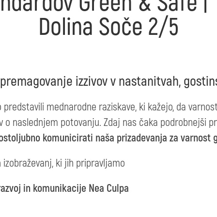
andardov Green & Safe | 
Dolina Soče 2/5
premagovanje izzivov v nastanitvah, gostins
edstavili mednarodne raziskave, ki kažejo, da varnost 
v o naslednjem potovanju. Zdaj nas čaka podrobnejši p
stoljubno komunicirati naša prizadevanja za varnost 
 izobraževanj, ki jih pripravljamo
razvoj in komunikacije Nea Culpa