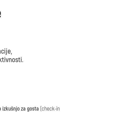
e
cije,
tivnosti.
o izkušnjo za gosta
(check-in