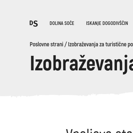
Iz
DOLINA SOČE
ISKANJE DOGODIVŠČIN
Po
Poslovne strani
/
Izobraževanja za turistične p
Izobraževanj
TOLMINSKA KORITA
Iskani niz...
Predlogi