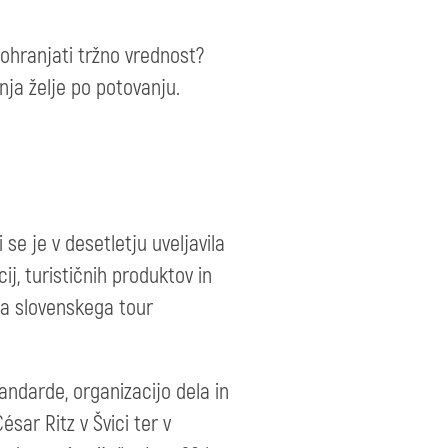
 ohranjati tržno vrednost?
ja želje po potovanju.
ki se je v desetletju uveljavila
j, turističnih produktov in
ga slovenskega tour
tandarde, organizacijo dela in
sar Ritz v Švici ter v