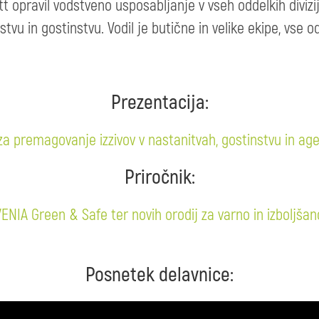
t opravil vodstveno usposabljanje v vseh oddelkih divizij
rstvu in gostinstvu. Vodil je butične in velike ekipe, vse 
Prezentacija:
a premagovanje izzivov v nastanitvah, gostinstvu in age
Priročnik:
NIA Green & Safe ter novih orodij za varno in izboljšan
Posnetek delavnice: