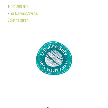
T:
041 390 924
E:
erik.sivec@zzrs.si
Spletna stran