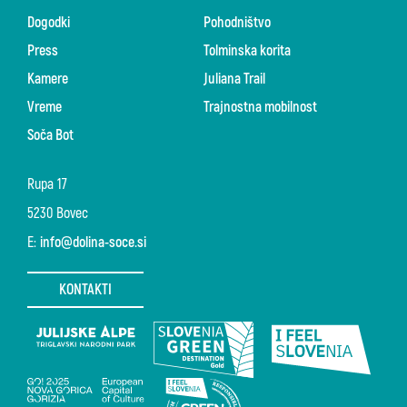
Dogodki
Pohodništvo
Press
Tolminska korita
Kamere
Juliana Trail
Vreme
Trajnostna mobilnost
Soča Bot
Rupa 17
5230 Bovec
E:
info@dolina-soce.si
KONTAKTI