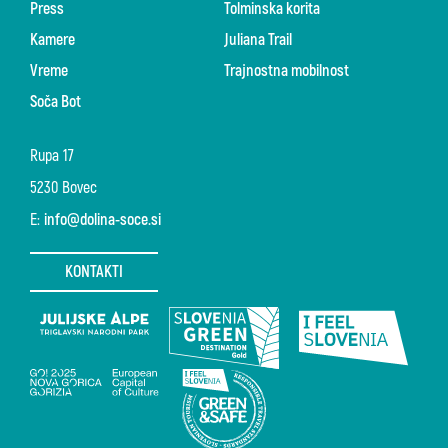
Press
Tolminska korita
Kamere
Juliana Trail
Vreme
Trajnostna mobilnost
Soča Bot
Rupa 17
5230 Bovec
E:
info@dolina-soce.si
KONTAKTI