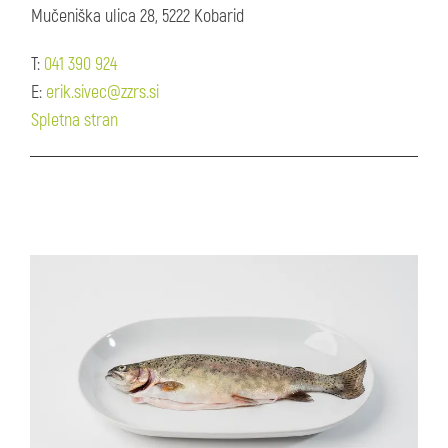
Mučeniška ulica 28, 5222 Kobarid
T:
041 390 924
E:
erik.sivec@zzrs.si
Spletna stran