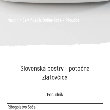
/
/
Navdih
Certifikat Iz Doline Soče
Ponudba
Slovenska postrv - potočna
zlatovčica
Ponudnik
Ribogojstvo Soča