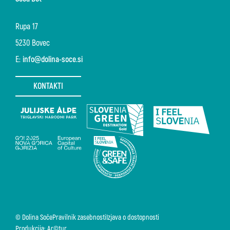
Rupa 17
5230 Bovec
E:
info@dolina-soce.si
KONTAKTI
© Dolina Soče
Pravilnik zasebnosti
Izjava o dostopnosti
Produkcija: Ar©tur