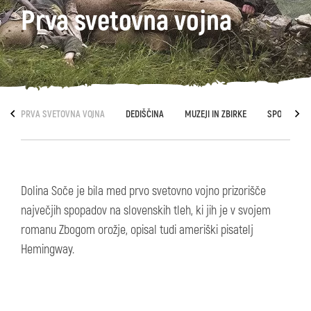
Prva svetovna vojna
PRVA SVETOVNA VOJNA
DEDIŠČINA
MUZEJI IN ZBIRKE
SPOMENIKI 
Dolina Soče je bila med prvo svetovno vojno prizorišče
največjih spopadov na slovenskih tleh, ki jih je v svojem
romanu Zbogom orožje, opisal tudi ameriški pisatelj
Hemingway.