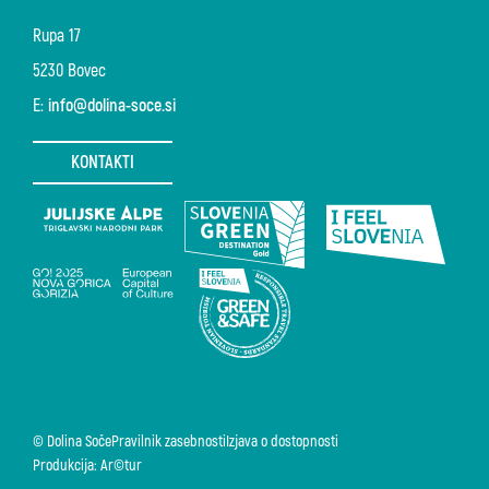
Rupa 17
5230 Bovec
E:
info@dolina-soce.si
KONTAKTI
© Dolina Soče
Pravilnik zasebnosti
Izjava o dostopnosti
Produkcija: Ar©tur