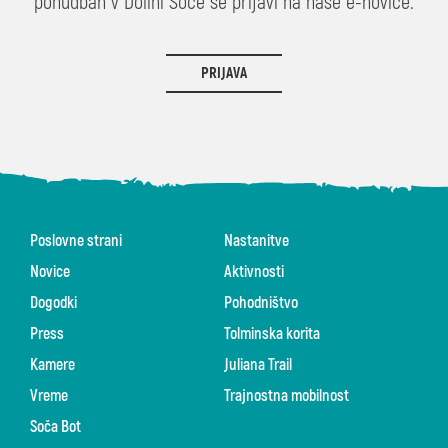
ponudbah v Dolini Soče se prijavi na naše e-novice.
PRIJAVA
Poslovne strani
Nastanitve
Novice
Aktivnosti
Dogodki
Pohodništvo
Press
Tolminska korita
Kamere
Juliana Trail
Vreme
Trajnostna mobilnost
Soča Bot