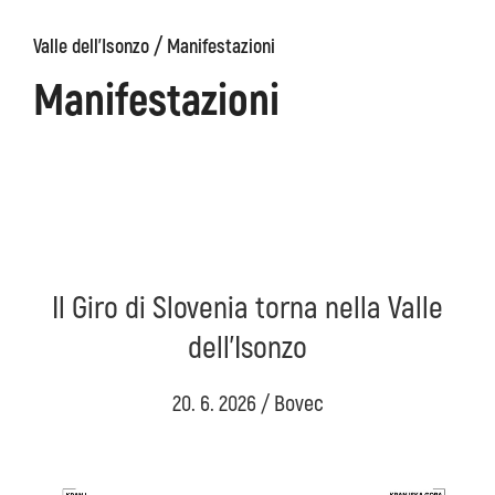
/
Valle dell'Isonzo
Manifestazioni
ons
Kanin
Sentieri
Museo
escursionistici
di
Manifestazioni
Kobarid
Il Giro di Slovenia torna nella Valle
dell’Isonzo
20. 6. 2026 / Bovec