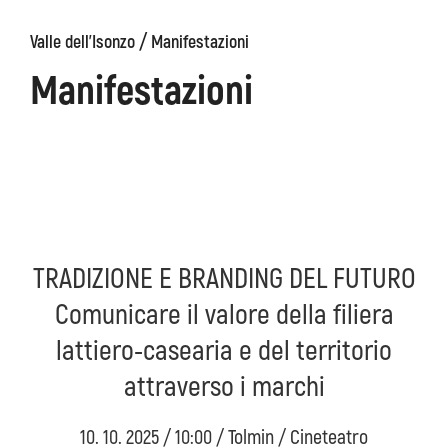
/
Valle dell'Isonzo
Manifestazioni
ons
Kanin
Sentieri
Museo
escursionistici
di
Manifestazioni
Kobarid
TRADIZIONE E BRANDING DEL FUTURO
Comunicare il valore della filiera
lattiero-casearia e del territorio
attraverso i marchi
10. 10. 2025 / 10:00 / Tolmin / Cineteatro