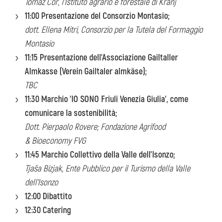
Toma
ž Cor, l'Istituto agrario e forestale di Kranj
11:00 Presentazione del Consorzio Montasio;
dott. Ellena Mitri, Consorzio per la Tutela del Formaggio
Montasio
11:15 Presentazione dell’Associazione
Gailtaller
Almkasse (Verein Gailtaler almk
äse);
TBC
11:30 Marchio 'IO SONO Friuli Venezia Giulia’,
come
comunicare la sostenibilità;
Dott. Pierpaolo Rovere; Fondazione Agrifood
& Bioeconomy FVG
11:45 Marchio Collettivo della Valle dell'Isonzo;
Tjaša Bizjak, Ente Pubblico per il Turismo della Valle
dell'Isonzo
12:00 Dibattito
12:30 Catering