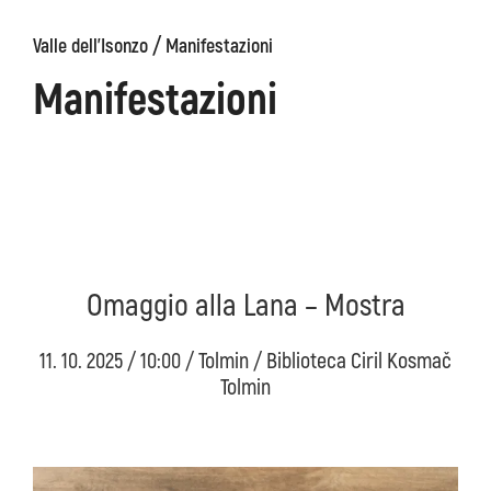
/
Valle dell'Isonzo
Manifestazioni
ons
Kanin
Sentieri
Museo
escursionistici
di
Manifestazioni
Kobarid
Omaggio alla Lana – Mostra
11. 10. 2025 / 10:00 / Tolmin / Biblioteca Ciril Kosmač
Tolmin