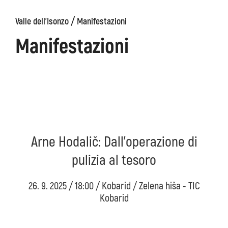
/
Valle dell'Isonzo
Manifestazioni
ons
Kanin
Sentieri
Museo
escursionistici
di
Manifestazioni
Kobarid
Arne Hodalič: Dall’operazione di
pulizia al tesoro
26. 9. 2025 / 18:00 / Kobarid / Zelena hiša - TIC
Kobarid