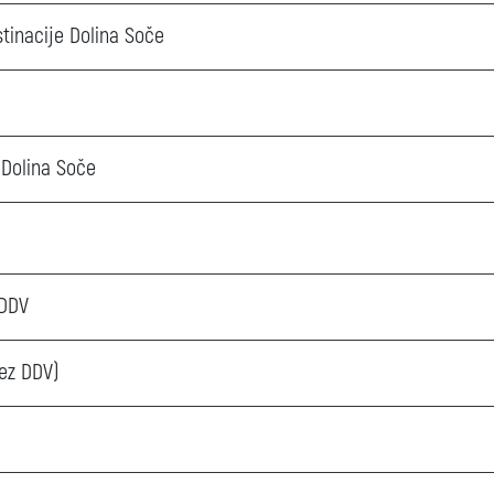
stinacije Dolina Soče
 Dolina Soče
 DDV
rez DDV)