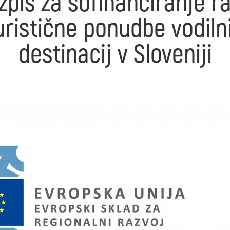
azpis za sofinanciranje ra
ristične ponudbe vodilni
destinacij v Sloveniji