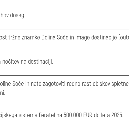
jihov doseg.
ost tržne znamke Dolina Soče in image destinacije (out
a nočitev na destinaciji.
ine Soče in nato zagotoviti redno rast obiskov spletne 
ni.
cijskega sistema Feratel na 500.000 EUR do leta 2025.