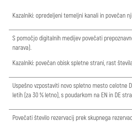
Kazalniki: opredeljeni temeljni kanali in povečan n
S pomočjo digitalnih medijev povečati prepoznavn
narava).
Kazalniki: povečan obisk spletne strani, rast števil
Uspešno vzpostaviti novo spletno mesto celotne Dol
letih (za 30 % letno), s poudarkom na EN in DE stra
Povečati število rezervacij prek skupnega rezerva