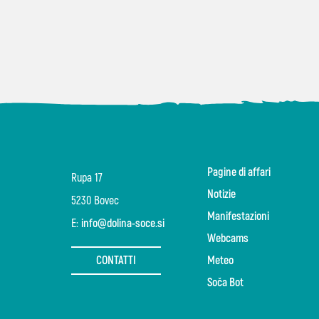
Pagine di affari
Rupa 17
Notizie
5230 Bovec
Manifestazioni
E:
info@dolina-soce.si
Webcams
CONTATTI
Meteo
Soča Bot