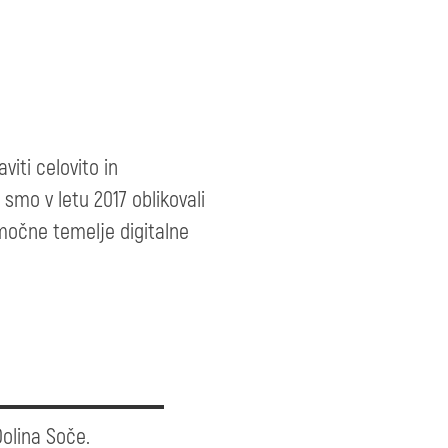
iti celovito in
smo v letu 2017 oblikovali
 močne temelje digitalne
olina Soče.