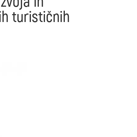
zvoja in
h turističnih