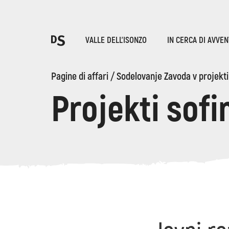
Sce
VALLE DELL'ISONZO
IN CERCA DI AVVE
T
Pagine di affari /
Sodelovanje Zavoda v projektih
Projekti sofi
LE GOLE DI TOLMIN
Ricerca...
Suggestions