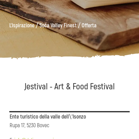
ons
Kanin
Sentieri
Museo
escursionistici
di
/
/
L'Ispirazione
Soča Valley Finest
Offerta
Kobarid
Jestival - Art & Food Festival
Ente turistico della valle dell\'Isonzo
Rupa 17, 5230 Bovec