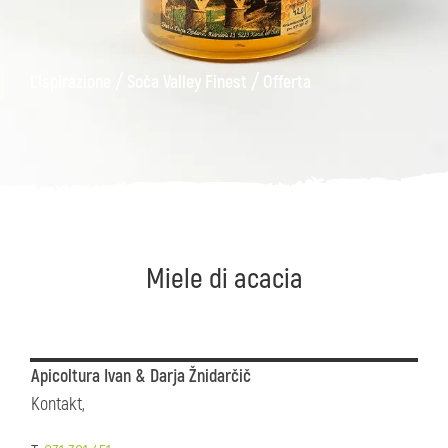
ons
Kanin
Sentieri
Museo
escursionistici
di
/
/
L'Ispirazione
Soča Valley Finest
Offerta
Kobarid
Miele di acacia
Apicoltura Ivan & Darja Žnidarčič
Kontakt,