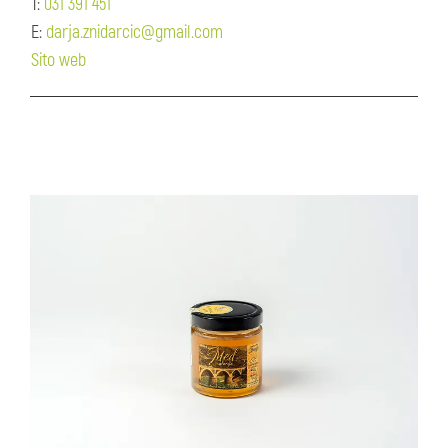
T:
031 391 451
E:
darja.znidarcic@gmail.com
Sito web