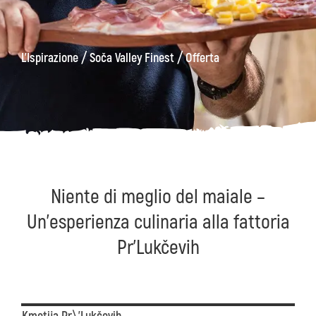
ons
Kanin
Sentieri
Museo
escursionistici
di
/
/
L'Ispirazione
Soča Valley Finest
Offerta
Kobarid
Niente di meglio del maiale –
Un'esperienza culinaria alla fattoria
Pr'Lukčevih