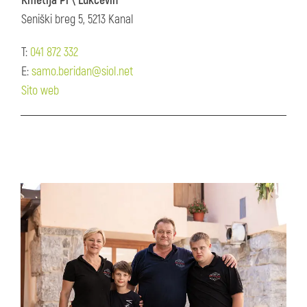
Kmetija Pr\'Lukčevih
Seniški breg 5, 5213 Kanal
T:
041 872 332
E:
samo.beridan@siol.net
Sito web