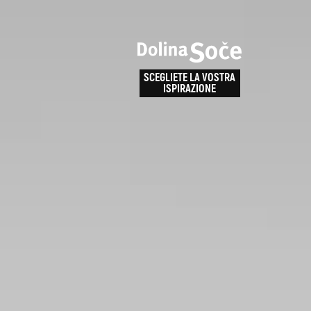
e
enza
SCEGLIETE LA VOSTRA
la
ISPIRAZIONE
ALPE ADRIA TRAIL
obarid
Come arrivare