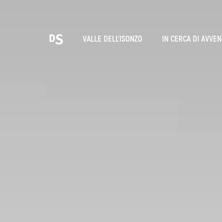
Sce
VALLE DELL'ISONZO
IN CERCA DI AVVE
T
LE GOLE DI TOLMIN
Ricerca...
Suggestions