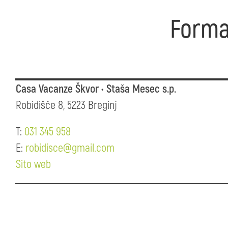
Forma
Casa Vacanze Škvor • Staša Mesec s.p.
Robidišče 8, 5223 Breginj
T:
031 345 958
E:
robidisce@gmail.com
Sito web