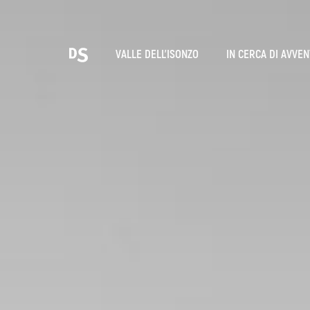
Sce
VALLE DELL'ISONZO
IN CERCA DI AVVE
T
LE GOLE DI TOLMIN
Ricerca...
Suggestions