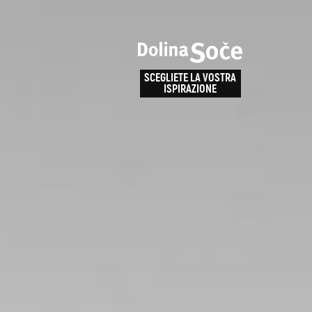
e
enza
SCEGLIETE LA VOSTRA
la
ISPIRAZIONE
ALPE ADRIA TRAIL
obarid
Come arrivare