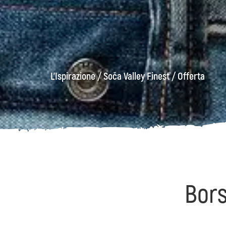
L'Ispirazione
/
Soča Valley Finest
/
Offerta
Bors